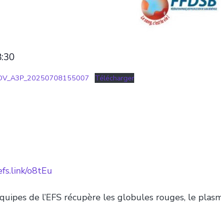
8:30
RDV_A3P_20250708155007
Télécharger
efs.link/o8tEu
 équipes de l’EFS récupère les globules rouges, le pla