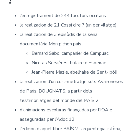
?
l’enregistrament de 244 locutors occitans
la realizacion de 21 Cossí dire ? (un per vilatge)
la realizacion de 3 episòdis de la seria
documentària Mon pichon país :
Bernard Sabo, campanièr de Campuac
Nicolas Servières, tiulaire d’Espeirac
Jean-Pierre Mazié, abelhaire de Sent-Ipòli
la realizacion d’un cort-metratge suls Avaironeses
de París, BOUGNATS, a partir dels
testimoniatges del monde del PAÍS 2
d’animacions escolaras finançadas per l’IOA e
asseguradas per l’Adoc 12
l’edicion d’aquel libre PAÍS 2 : arqueologia, istòria,