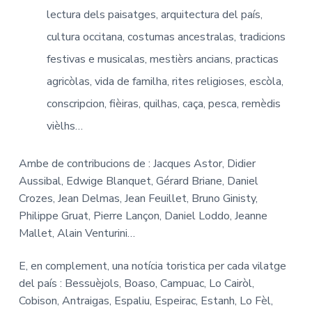
lectura dels paisatges, arquitectura del país,
cultura occitana, costumas ancestralas, tradicions
festivas e musicalas, mestièrs ancians, practicas
agricòlas, vida de familha, rites religioses, escòla,
conscripcion, fièiras, quilhas, caça, pesca, remèdis
vièlhs…
Ambe de contribucions de : Jacques Astor, Didier
Aussibal, Edwige Blanquet, Gérard Briane, Daniel
Crozes, Jean Delmas, Jean Feuillet, Bruno Ginisty,
Philippe Gruat, Pierre Lançon, Daniel Loddo, Jeanne
Mallet, Alain Venturini…
E, en complement, una notícia toristica per cada vilatge
del país : Bessuèjols, Boaso, Campuac, Lo Cairòl,
Cobison, Antraigas, Espaliu, Espeirac, Estanh, Lo Fèl,