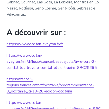
Gabriac, Golinhac, Las Sots, La Lobièira, Montrozièr, Lo
Nairac, Rodèsla, Sent-Cosme, Sent-Ipòli, Sebrasac e
Vilacomtal.
A découvrir sur :
https://www.occitan-aveyron.fr/fr
https://www.occitan-
aveyron.fr/fr/diffusio/source/bessuejouls/livre-pais-2-
comtal-lot-truyere-comtal-olt-e-trueire_SRC28365
https://france3-
regions.francetvinfo.fr/occitanie/programmes/france-
3_occitanie_ici-19-20-edicion-occitana
https://www.occitan-
aveyron.fr/fr/diffusio/source/bessuejouls/bougnats_SRC