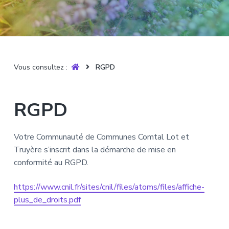
T
t
p
a
r
i
r
g
u
y
o
i
e
è
n
n
r
p
c
e
Vous consultez :
RGPD
r
i
i
p
n
a
RGPD
c
l
i
p
Votre Communauté de Communes Comtal Lot et
a
Truyère s’inscrit dans la démarche de mise en
l
conformité au RGPD.
e
https://www.cnil.fr/sites/cnil/files/atoms/files/affiche-
plus_de_droits.pdf