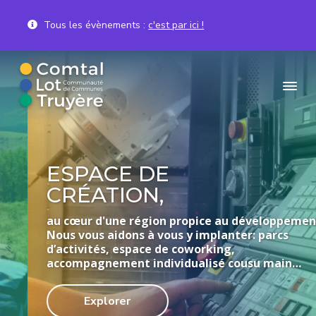
Tous les évènements :
c'est par ici !
P
P
P
a
a
a
s
s
s
s
s
s
C
Communauté
de
.
e
e
e
Communes
C
Comtal,
r
r
r
.
Lot
à
a
a
et
C
ESPACE DE
Truyère
o
l
u
u
CRÉATION,
m
a
c
p
t
n
o
i
a
au cœur d'une région propice au développement.
l
Nous vous aidons à vous y implanter: parcs
a
n
e
,
d’activités, espace de coworking,
v
t
d
L
accompagnement individualisé cousu main…
o
i
e
d
t
g
n
e
e
Explorer
a
u
p
t