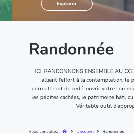
T
Explorer
g
n
e
r
u
a
u
p
y
t
p
a
è
r
i
r
g
e
o
i
e
Randonnée
n
n
p
c
r
i
ICI, RANDONNONS ENSEMBLE AU CŒUR DE 
i
p
alliant l’effort à la contemplation, l
n
a
permettront de redécouvrir votre commune
c
l
les pépites cachées, le patrimoine bâti, cul
i
Véritable outil d’appro
p
a
l
Vous consultez :
Découvrir
Randonnée