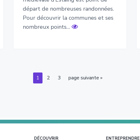
départ de nombreuses randonnées.
Pour découvrir la communes et ses
nombreux points…
Page
Page
Page
Aller
1
2
3
page suivante »
à
la
DÉCOUVRIR
ENTREPRENDRE