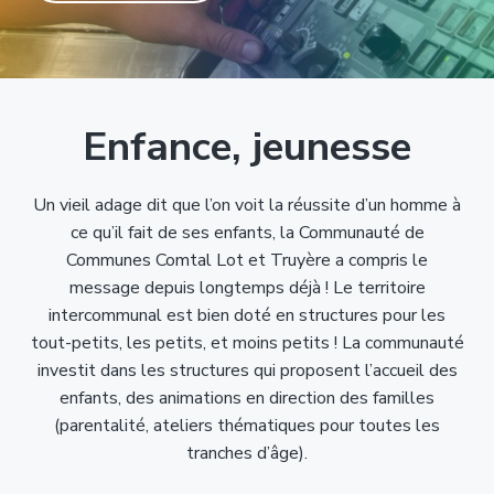
T
t
p
a
r
i
r
g
u
y
o
i
e
è
n
n
r
p
c
e
Enfance, jeunesse
r
i
i
p
n
a
Un vieil adage dit que l’on voit la réussite d’un homme à
c
l
ce qu’il fait de ses enfants, la Communauté de
i
Communes Comtal Lot et Truyère a compris le
p
message depuis longtemps déjà ! Le territoire
a
intercommunal est bien doté en structures pour les
l
tout-petits, les petits, et moins petits ! La communauté
e
investit dans les structures qui proposent l’accueil des
enfants, des animations en direction des familles
(parentalité, ateliers thématiques pour toutes les
tranches d’âge).