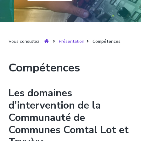
T
t
p
a
r
i
r
g
u
y
o
i
e
è
n
n
r
p
c
e
Vous consultez :
Présentation
Compétences
r
i
i
p
n
a
Compétences
c
l
i
p
Les domaines
a
l
d’intervention de la
e
Communauté de
Communes Comtal Lot et