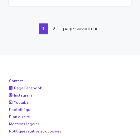
Page
Page
Aller
1
2
page suivante »
à
la
Contact
Page Facebook
Instagram
Youtube
Photothèque
Plan du site
Mentions légales
Politique relative aux cookies