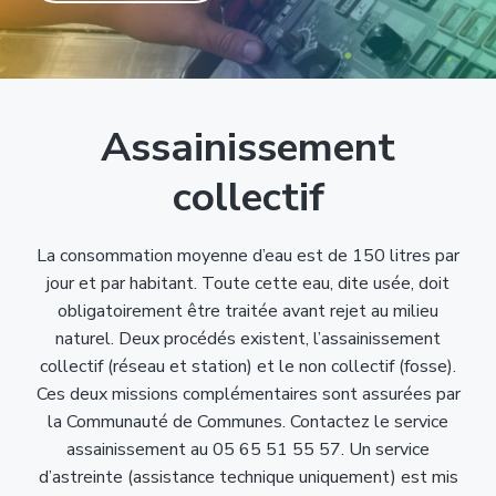
T
t
p
a
r
i
r
g
u
y
o
i
e
è
n
n
r
p
c
e
Assainissement
r
i
i
p
collectif
n
a
c
l
La consommation moyenne d’eau est de 150 litres par
i
jour et par habitant. Toute cette eau, dite usée, doit
p
obligatoirement être traitée avant rejet au milieu
a
naturel. Deux procédés existent, l’assainissement
l
collectif (réseau et station) et le non collectif (fosse).
e
Ces deux missions complémentaires sont assurées par
la Communauté de Communes. Contactez le service
assainissement au 05 65 51 55 57. Un service
d’astreinte (assistance technique uniquement) est mis