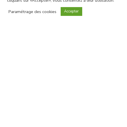
cliquant sur «Accepter», vous consentez à leur utilisation.
Découvrir
Paramétrage des cookies
Accepter
Présentation
Bien vivre
Découvrir