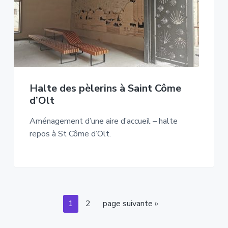
Halte des pèlerins à Saint Côme
d’Olt
Aménagement d’une aire d’accueil – halte
repos à St Côme d’Olt.
Page
Page
Aller
1
2
page suivante »
à