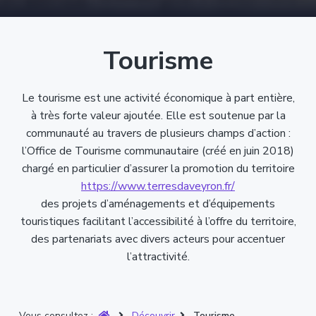
T
t
p
a
r
i
r
g
u
y
o
i
e
Tourisme
è
n
n
r
p
c
e
r
i
Le tourisme est une activité économique à part entière,
i
p
à très forte valeur ajoutée. Elle est soutenue par la
n
a
communauté au travers de plusieurs champs d’action :
c
l
l’Office de Tourisme communautaire (créé en juin 2018)
i
chargé en particulier d’assurer la promotion du territoire
p
https://www.terresdaveyron.fr/
a
des projets d’aménagements et d’équipements
l
touristiques facilitant l’accessibilité à l’offre du territoire,
e
des partenariats avec divers acteurs pour accentuer
l’attractivité.
Vous consultez :
Découvrir
Tourisme