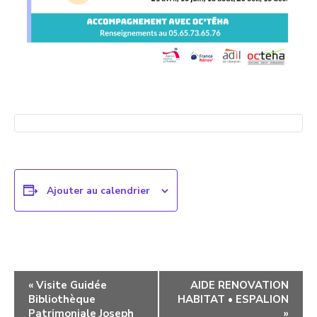
Ajouter au calendrier
Navigation
«
Visite Guidée
AIDE RENOVATION
Bibliothèque
HABITAT • ESPALION
évènement
Patrimoniale Joseph
»