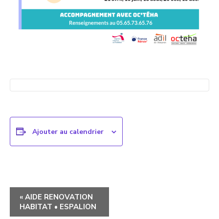
Ajouter au calendrier
Navigation
«
AIDE RENOVATION
HABITAT • ESPALION
évènement