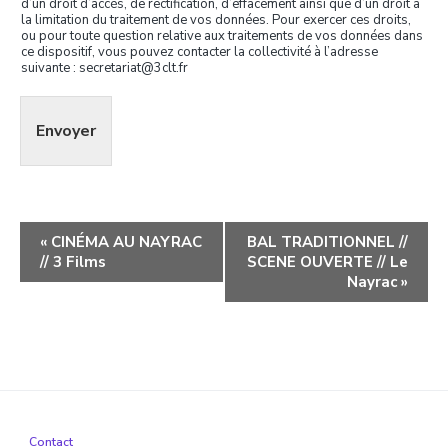
d’un droit d’accès, de rectification, d’effacement ainsi que d’un droit à
la limitation du traitement de vos données. Pour exercer ces droits,
ou pour toute question relative aux traitements de vos données dans
ce dispositif, vous pouvez contacter la collectivité à l’adresse
suivante : secretariat@3clt.fr
Envoyer
Navigation
«
CINÉMA AU NAYRAC
BAL TRADITIONNEL //
// 3 Films
SCENE OUVERTE // Le
évènement
Nayrac
»
Contact