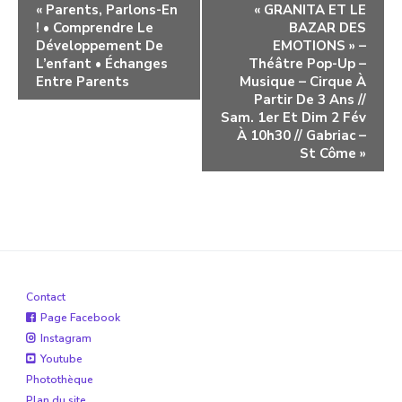
Navigation
«
Parents, Parlons-En
« GRANITA ET LE
! • Comprendre Le
BAZAR DES
évènement
Développement De
EMOTIONS » –
L’enfant • Échanges
Théâtre Pop-Up –
Entre Parents
Musique – Cirque À
Partir De 3 Ans //
Sam. 1er Et Dim 2 Fév
À 10h30 // Gabriac –
St Côme
»
Contact
Page Facebook
Instagram
Youtube
Photothèque
Plan du site