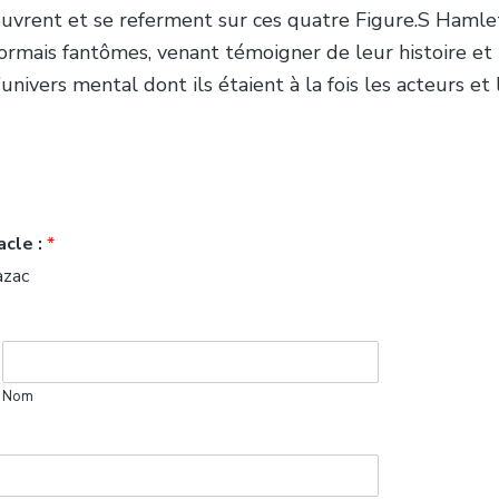
s’ouvrent et se referment sur ces quatre Figure.S Hamlet
ormais fantômes, venant témoigner de leur histoire et
nivers mental dont ils étaient à la fois les acteurs et l
acle :
*
azac
Nom