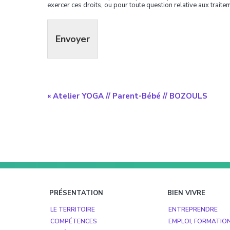
exercer ces droits, ou pour toute question relative aux traite
Envoyer
Navigation
«
Atelier YOGA // Parent-Bébé // BOZOULS
évènement
Footer
PRÉSENTATION
BIEN VIVRE
LE TERRITOIRE
ENTREPRENDRE
COMPÉTENCES
EMPLOI, FORMATIO