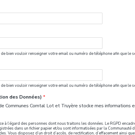
ci de bien vouloir renseigner votre email ou numéro de téléphone afin que le s
ci de bien vouloir renseigner votre email ou numéro de téléphone afin que le s
ction des Données)
*
de Communes Comtal Lot et Truyère stocke mes informations env
nce à l’égard des personnes dont nous traitons les données. Le RGPD encadre 
nregistrées dans un fichier papier et/ou sont informatisées par la Communaut
. Vous disposez d’un droit d’accès, de rectification, d’effacement ainsi que 