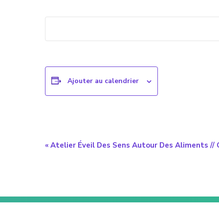
Ajouter au calendrier
Navigation
«
Atelier Éveil Des Sens Autour Des Aliments //
évènement
Footer