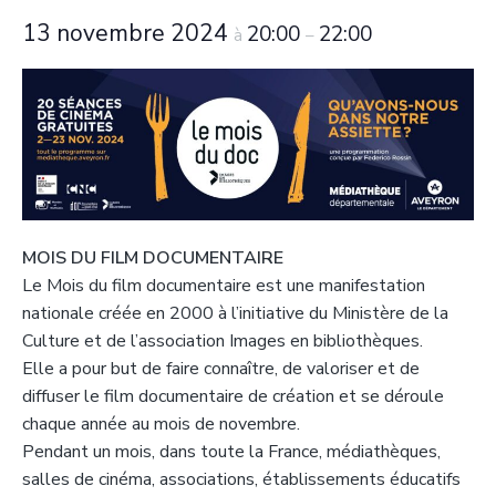
T
t
p
a
r
13 novembre 2024
20:00
22:00
à
–
i
r
g
u
y
o
i
e
è
n
n
r
p
c
e
r
i
i
p
n
a
c
l
MOIS DU FILM DOCUMENTAIRE
i
Le Mois du film documentaire est une manifestation
p
nationale créée en 2000 à l’initiative du Ministère de la
a
Culture et de l’association Images en bibliothèques.
l
Elle a pour but de faire connaître, de valoriser et de
e
diffuser le film documentaire de création et se déroule
chaque année au mois de novembre.
Pendant un mois, dans toute la France, médiathèques,
salles de cinéma, associations, établissements éducatifs