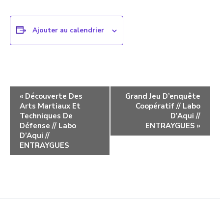
Ajouter au calendrier
Navigation
«
Découverte Des
Grand Jeu D’enquête
Arts Martiaux Et
Coopératif // Labo
évènement
Techniques De
D’Aqui //
Défense // Labo
ENTRAYGUES
»
D’Aqui //
ENTRAYGUES