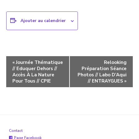
Ajouter au calendrier
Navigation
«
Journée Thématique
Relooking
// Eduquer Dehors //
Préparation Séance
évènement
Accès À La Nature
Photos // Labo D’Aqui
Pour Tous // CPIE
// ENTRAYGUES
»
Contact
Page Facebook