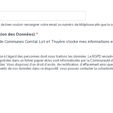
ci de bien vouloir renseigner votre email ou numéro de téléphone afin que le s
ction des Données)
*
de Communes Comtal Lot et Truyère stocke mes informations env
nce à l’égard des personnes dont nous traitons les données. Le RGPD encadre 
nregistrées dans un fichier papier et/ou sont informatisées par la Communaut
. Vous disposez d’un droit d’accès, de rectification, d’effacement ainsi que 
ments de vos données dans ce dispositif, vous pouvez contacter la collectivité 