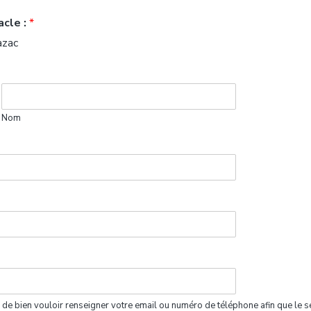
acle :
*
azac
Nom
ci de bien vouloir renseigner votre email ou numéro de téléphone afin que le s