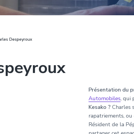
rles Despeyroux
speyroux
Présentation du pr
Automobiles
, qui
Kesako ?
Charles s
rapatriements, ou e
Résident de la Pép
partager cet espac