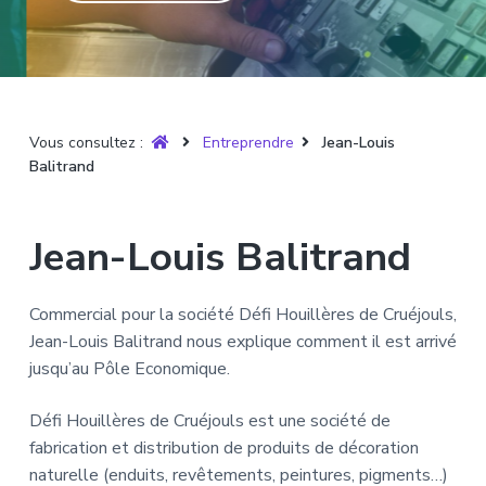
T
t
p
a
r
i
r
g
u
y
o
i
e
è
n
n
r
p
c
e
Vous consultez :
Entreprendre
Jean-Louis
r
i
Balitrand
i
p
n
a
c
l
Jean-Louis Balitrand
i
p
a
Commercial pour la société Défi Houillères de Cruéjouls,
l
Jean-Louis Balitrand nous explique comment il est arrivé
e
jusqu’au Pôle Economique.
Défi Houillères de Cruéjouls est une société de
fabrication et distribution de produits de décoration
naturelle (enduits, revêtements, peintures, pigments…)