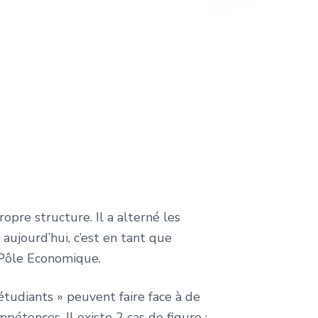
pre structure. Il a alterné les
 aujourd’hui, c’est en tant que
 Pôle Economique.
tudiants » peuvent faire face à de
étences. Il existe 2 cas de figure :