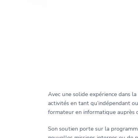
e
Avec une solide expérience dans la 
activités en tant qu’indépendant ou 
formateur en informatique auprès d
Son soutien porte sur la programma
nouvelles missions internes ou de n