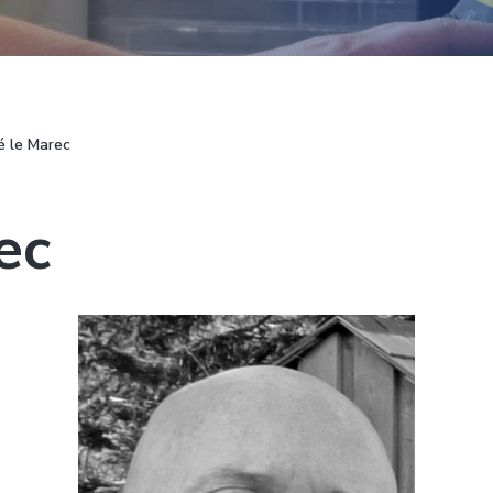
é le Marec
ec