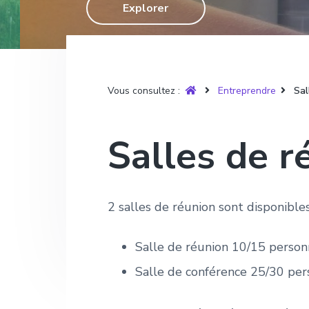
T
Explorer
g
n
e
r
u
a
u
p
y
t
p
a
è
r
i
r
g
e
o
i
e
Vous consultez :
Entreprendre
Sal
n
n
p
c
Salles de r
r
i
i
p
n
a
2 salles de réunion sont disponible
c
l
i
Salle de réunion 10/15 person
p
a
Salle de conférence 25/30 pe
l