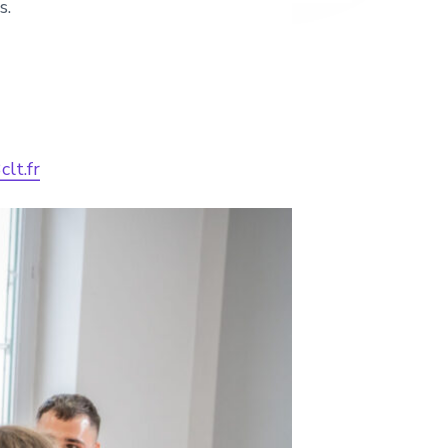
s.
lt.fr