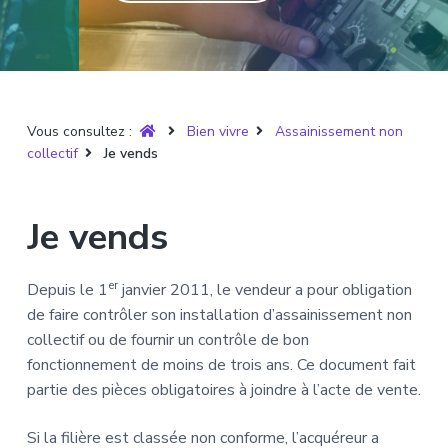
T
t
p
a
r
i
r
g
u
y
o
i
e
è
n
n
r
p
c
e
Vous consultez :
Bien vivre
Assainissement non
r
i
collectif
Je vends
i
p
n
a
c
l
Je vends
i
p
a
er
Depuis le 1
janvier 2011, le vendeur a pour obligation
l
de faire contrôler son installation d’assainissement non
e
collectif ou de fournir un contrôle de bon
fonctionnement de moins de trois ans. Ce document fait
partie des pièces obligatoires à joindre à l’acte de vente.
Si la filière est classée non conforme, l’acquéreur a