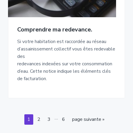
Comprendre ma redevance.
Si votre habitation est raccordée au réseau
d’assainissement collectif vous êtes redevable
des
redevances indexées sur votre consommation
d’eau. Cette notice indique les éléments clés
de facturation.
Pages
…
Page
Page
Page
Page
Aller
1
2
3
6
page suivante »
provisoires
à
omises