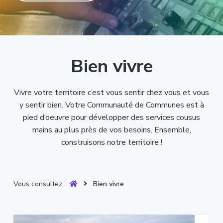
T
t
p
a
r
i
r
g
u
y
o
i
e
è
n
n
r
p
c
e
Bien vivre
r
i
i
p
n
a
Vivre votre territoire c’est vous sentir chez vous et vous
c
l
y sentir bien. Votre Communauté de Communes est à
i
pied d’oeuvre pour développer des services cousus
p
mains au plus près de vos besoins. Ensemble,
a
construisons notre territoire !
l
e
Vous consultez :
Bien vivre