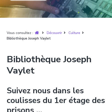
T
t
p
a
r
i
r
g
u
y
o
i
e
è
n
n
r
p
c
e
Vous consultez :
Découvrir
Culture
r
i
Bibliothèque Joseph Vaylet
i
p
n
a
c
l
Bibliothèque Joseph
i
p
Vaylet
a
l
e
Suivez nous dans les
coulisses du 1er étage des
prisons …