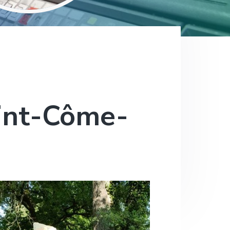
int-Côme-