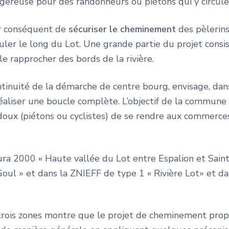
ngereuse pour des randonneurs ou piétons qui y circule
par conséquent de
sécuriser le cheminement
des pèlerins
uler le long du Lot. Une grande partie du projet consi
e rapprocher des bords de la rivière.
tinuité de la démarche de centre bourg, envisage, da
réaliser une boucle complète. L’objectif de la commun
doux (piétons ou cyclistes) de se rendre aux commerces
ura 2000 « Haute vallée du Lot entre Espalion et Sain
Goul » et dans la ZNIEFF de type 1 « Rivière Lot» et d
 trois zones montre que le projet de cheminement propo