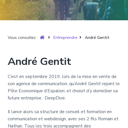
T
t
p
a
r
i
r
g
u
y
o
i
e
è
n
n
r
p
c
e
Vous consultez :
Entreprendre
André Gentit
r
i
i
p
n
a
André Gentit
c
l
i
p
C’est en septembre 2019, lors de la mise en vente de
a
son agence de communication, qu’André Gentit rejoint le
l
Pôle Economique d’Espalion, et choisit d’y domicilier sa
e
future entreprise : DeepDive.
Il lance alors sa structure de conseil et formation en
communication et webdesign, avec ses 2 fils Romain et
Nathan. Tous les trois accompagnent des