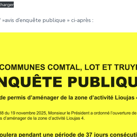
charger
 »avis d’enquête publique » ci-après :