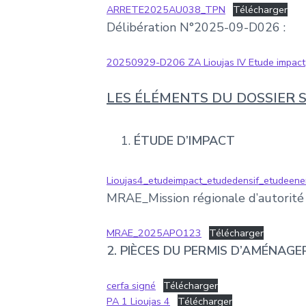
ARRETE2025AU038_TPN
Télécharger
Délibération N°2025-09-D026 :
20250929-D206 ZA Lioujas IV Etude impact
LES ÉLÉMENTS DU DOSSIER
ÉTUDE D’IMPACT
Lioujas4_etudeimpact_etudedensif_etudeene
MRAE_Mission régionale d’autorité 
MRAE_2025APO123
Télécharger
2. PIÈCES DU PERMIS D’AMÉNAGE
cerfa signé
Télécharger
PA 1 Lioujas 4
Télécharger