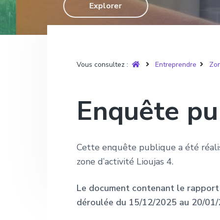
T
Explorer
g
n
e
r
u
a
u
p
y
t
p
a
è
r
i
r
g
e
o
i
e
Vous consultez :
Entreprendre
Zon
n
n
p
c
Enquête pu
r
i
i
p
n
a
Cette enquête publique a été réali
c
l
zone d’activité Lioujas 4.
i
p
Le document contenant le rapport 
a
déroulée du 15/12/2025 au 20/01/2
l