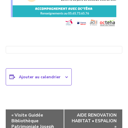
Ajouter au calendrier
Navigation
«
Visite Guidée
AIDE RENOVATION
Bibliothèque
HABITAT • ESPALION
évènement
Patrimoniale Joseph
»