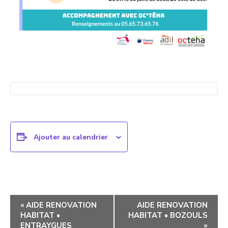
Ajouter au calendrier
Navigation
«
AIDE RENOVATION
AIDE RENOVATION
HABITAT •
HABITAT • BOZOULS
évènement
ENTRAYGUES
»