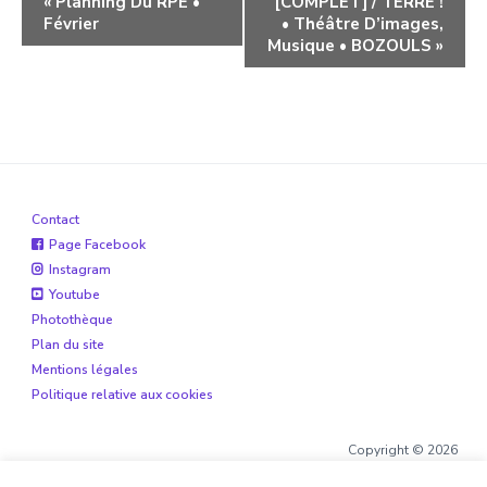
«
Planning Du RPE •
[COMPLET] / TERRE !
Février
• Théâtre D’images,
évènement
Musique • BOZOULS
»
Contact
Page Facebook
Instagram
Youtube
Photothèque
Plan du site
Mentions légales
Politique relative aux cookies
Copyright © 2026