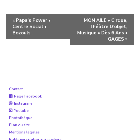
Navigation
«
Papa’s Power •
MON AILE • Cirque,
Centre Social •
Théâtre D’objet,
évènement
Bozouls
Musique • Dès 6 Ans •
GAGES
»
Contact
Page Facebook
Instagram
Youtube
Photothèque
Plan du site
Mentions légales
Politique relative aux cookies