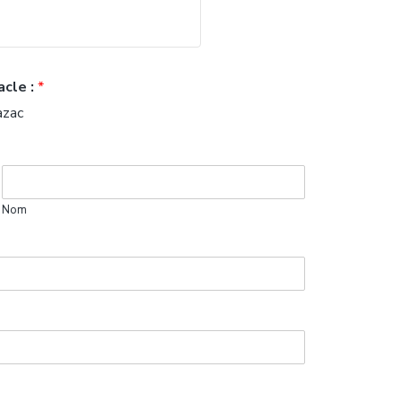
acle :
*
azac
Nom