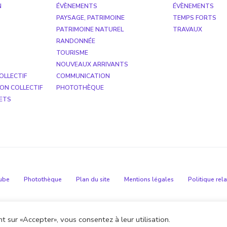
N
ÉVÈNEMENTS
ÉVÈNEMENTS
PAYSAGE, PATRIMOINE
TEMPS FORTS
PATRIMOINE NATUREL
TRAVAUX
RANDONNÉE
TOURISME
NOUVEAUX ARRIVANTS
OLLECTIF
COMMUNICATION
ON COLLECTIF
PHOTOTHÈQUE
ETS
ube
Photothèque
Plan du site
Mentions légales
Politique rel
t sur «Accepter», vous consentez à leur utilisation.