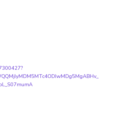
777300427?
BfaWQQMjIyMDM5MTc4ODIwMDg5MgABHv_
spL_S07mumA