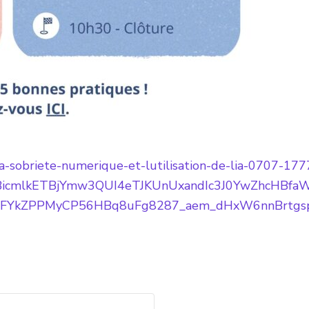
-la-sobriete-numerique-et-lutilisation-de-lia-0707-1
MABicmlkETBjYmw3QUI4eTJKUnUxandIc3J0YwZhcH
0gFYkZPPMyCP56HBq8uFg8287_aem_dHxW6nnBrtg