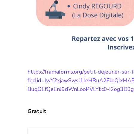
https://framaforms.org/petit-dejeuner-sur
fbclid=IwY2xjawSwsl1leHRuA2FlbQIx
BuqGEfQeEnJ9dWnLooPVLYkc0-I2og3D
Gratuit