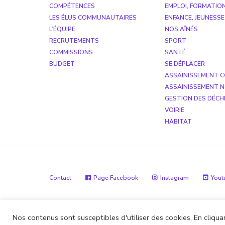
COMPÉTENCES
EMPLOI, FORMATIO
LES ÉLUS COMMUNAUTAIRES
ENFANCE, JEUNESSE
L’ÉQUIPE
NOS AÎNÉS
RECRUTEMENTS
SPORT
COMMISSIONS
SANTÉ
BUDGET
SE DÉPLACER
ASSAINISSEMENT C
ASSAINISSEMENT N
GESTION DES DÉCH
VOIRIE
HABITAT
Contact
Page Facebook
Instagram
Yout
Site réalisé par
Boite de 12
et
Alohaveyron
Nos contenus sont susceptibles d'utiliser des cookies. En cliquan