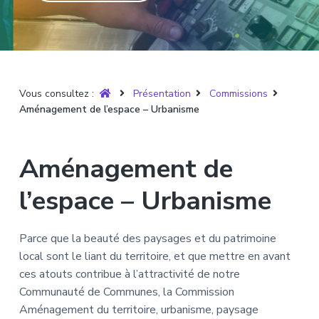
T
t
p
a
r
i
r
g
u
y
o
i
e
è
n
n
r
p
c
e
Vous consultez :
Présentation
Commissions
r
i
Aménagement de l’espace – Urbanisme
i
p
n
a
c
l
Aménagement de
i
p
l’espace – Urbanisme
a
l
Parce que la beauté des paysages et du patrimoine
e
local sont le liant du territoire, et que mettre en avant
ces atouts contribue à l’attractivité de notre
Communauté de Communes, la Commission
Aménagement du territoire, urbanisme, paysage