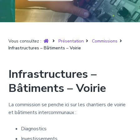
T
t
p
a
r
i
r
g
u
y
o
i
e
è
n
n
r
p
c
e
Vous consultez :
Présentation
Commissions
r
i
Infrastructures – Bâtiments – Voirie
i
p
n
a
c
l
Infrastructures –
i
p
Bâtiments – Voirie
a
l
La commission se penche ici sur les chantiers de voirie
e
et bâtiments intercommunaux :
Diagnostics
Investissements