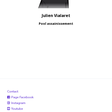
Julien Vialaret
Pool assainissement
"La réussite appartient à tout le monde. C'est
au travail d'équipe qu'en revient le mérite."
Contact
Page Facebook
Instagram
Youtube