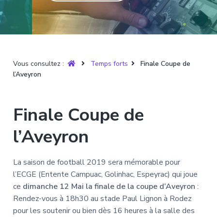
T
t
p
a
r
i
r
g
u
y
o
i
e
è
n
n
r
p
c
e
Vous consultez :
Temps forts
Finale Coupe de
r
i
l’Aveyron
i
p
n
a
c
l
Finale Coupe de
i
p
l’Aveyron
a
l
La saison de football 2019 sera mémorable pour
e
l’ECGE (Entente Campuac, Golinhac, Espeyrac) qui joue
ce
dimanche 12 Mai la finale de la coupe d’Aveyron
:
Rendez-vous à 18h30 au stade Paul Lignon à Rodez
pour les soutenir ou bien dès 16 heures à la salle des