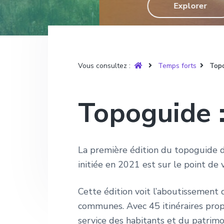
T
Explorer
g
n
e
r
u
a
u
p
y
t
p
a
è
r
i
r
g
e
o
i
e
Vous consultez :
Temps forts
Topo
n
n
p
c
Topoguide :
r
i
i
p
n
a
La première édition du topoguide
c
l
initiée en 2021 est sur le point de v
i
p
Cette édition voit l’aboutissement 
a
communes. Avec 45 itinéraires propo
l
service des habitants et du patrimo