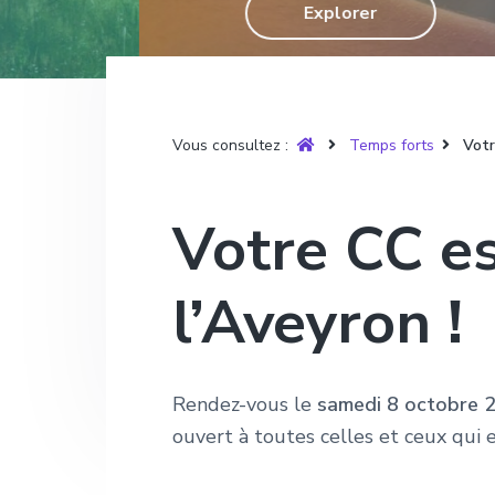
T
Explorer
g
n
e
r
u
a
u
p
y
t
p
a
è
r
i
r
g
e
o
i
e
Vous consultez :
Temps forts
Votr
n
n
p
c
Votre CC es
r
i
i
p
l’Aveyron !
n
a
c
l
i
p
Rendez-vous le
samedi 8 octobre 
a
ouvert à toutes celles et ceux qui 
l