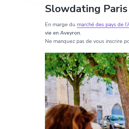
e
Slowdating Paris
En marge du
marché des pays de l
vie en Aveyron
.
Ne manquez pas de vous inscrire pou