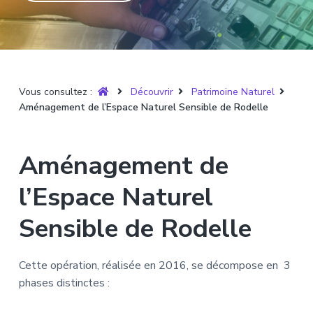
T
t
p
a
r
i
r
g
u
y
o
i
e
è
n
n
r
p
c
e
Vous consultez :
Découvrir
Patrimoine Naturel
r
i
Aménagement de l’Espace Naturel Sensible de Rodelle
i
p
n
a
c
l
Aménagement de
i
p
l’Espace Naturel
a
l
Sensible de Rodelle
e
Cette opération, réalisée en 2016, se décompose en 3
phases distinctes :