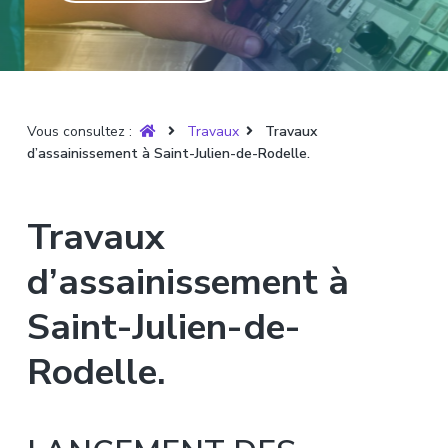
T
t
p
a
r
i
r
g
u
y
o
i
e
è
n
n
r
p
c
e
Vous consultez :
Travaux
Travaux
r
i
d’assainissement à Saint-Julien-de-Rodelle.
i
p
n
a
c
l
Travaux
i
p
d’assainissement à
a
l
Saint-Julien-de-
e
Rodelle.