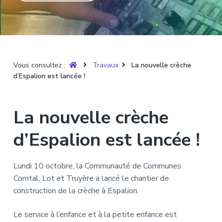
T
t
p
a
r
i
r
g
u
y
o
i
e
è
n
n
r
p
c
e
Vous consultez :
Travaux
La nouvelle crèche
r
i
d’Espalion est lancée !
i
p
n
a
c
l
La nouvelle crèche
i
p
d’Espalion est lancée !
a
l
Lundi 10 octobre, la Communauté de Communes
e
Comtal, Lot et Truyère a lancé le chantier de
construction de la crèche à Espalion.
Le service à l’enfance et à la petite enfance est