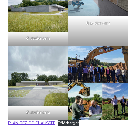
©
atelier orra
©
atelier orra
©
atelier orra
PLAN-REZ-DE-CHAUSSEE
Télécharger