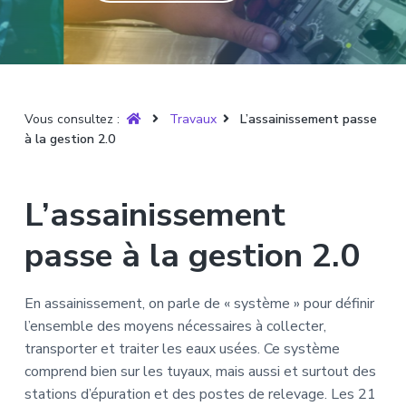
T
t
p
a
r
i
r
g
u
y
o
i
e
è
n
n
r
p
c
e
Vous consultez :
Travaux
L’assainissement passe
r
i
à la gestion 2.0
i
p
n
a
c
l
L’assainissement
i
p
passe à la gestion 2.0
a
l
En assainissement, on parle de « système » pour définir
e
l’ensemble des moyens nécessaires à collecter,
transporter et traiter les eaux usées. Ce système
comprend bien sur les tuyaux, mais aussi et surtout des
stations d’épuration et des postes de relevage. Les 21