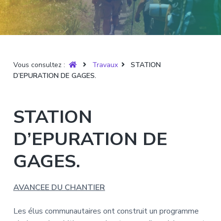
T
t
p
a
r
i
r
g
u
y
o
i
e
è
n
n
r
p
c
e
Vous consultez :
Travaux
STATION
r
i
D’EPURATION DE GAGES.
i
p
n
a
c
l
STATION
i
p
D’EPURATION DE
a
l
GAGES.
e
AVANCEE DU CHANTIER
Les élus communautaires ont construit un programme