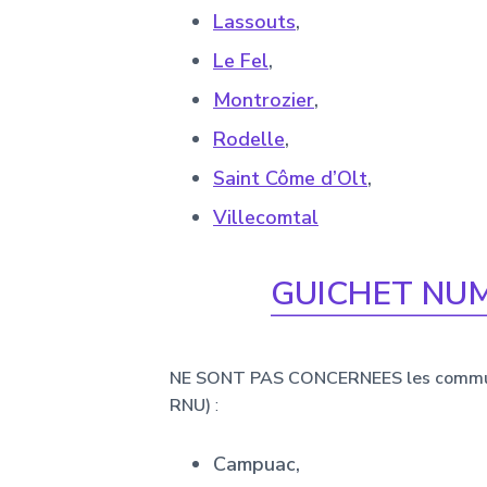
Lassouts
,
Le Fel
,
Montrozier
,
Rodelle
,
Saint Côme d’Olt
,
Villecomtal
GUICHET NUM
NE SONT PAS CONCERNEES les communes
RNU)
:
Campuac,