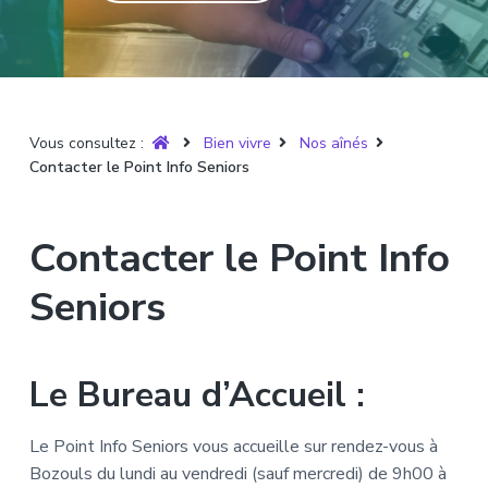
T
t
p
a
r
i
r
g
u
y
o
i
e
è
n
n
r
p
c
e
Vous consultez :
Bien vivre
Nos aînés
r
i
Contacter le Point Info Seniors
i
p
n
a
c
l
Contacter le Point Info
i
p
Seniors
a
l
e
Le Bureau d’Accueil :
Le Point Info Seniors vous accueille sur rendez-vous à
Bozouls du lundi au vendredi (sauf mercredi) de 9h00 à